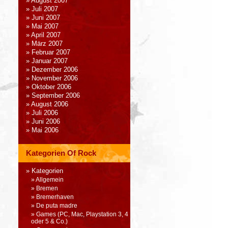
August 2007
Juli 2007
Juni 2007
Mai 2007
April 2007
März 2007
Februar 2007
Januar 2007
Dezember 2006
November 2006
Oktober 2006
September 2006
August 2006
Juli 2006
Juni 2006
Mai 2006
Kategorien Of Rock
Kategorien
Allgemein
Bremen
Bremerhaven
De puta madre
Games (PC, Mac, Playstation 3, 4
oder 5 & Co.)