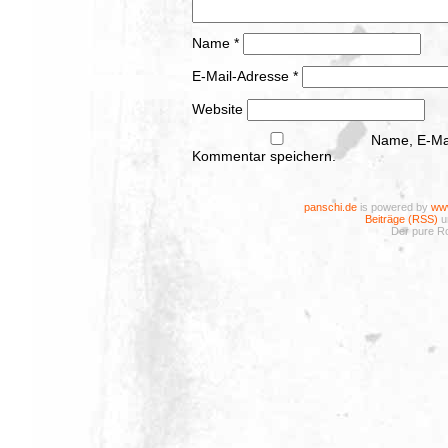
Name
*
E-Mail-Adresse
*
Website
Name, E-Mai
Kommentar speichern.
panschi.de
is powered by
www
Beiträge (RSS)
u
Der pure Ro