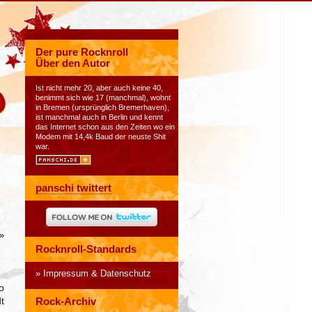
Der pure Rocknroll
Über den Autor
Ist nicht mehr 20, aber auch keine 40,
benimmt sich wie 17 (manchmal), wohnt
in Bremen (ursprünglich Bremerhaven),
ist manchmal auch in Berlin und kennt
das Internet schon aus den Zeiten wo ein
Modem mit 14,4k Baud der neuste Shit
war.
panschi twittert
»
Rocknroll-Standards
Impressum & Datenschutz
o
t
Rock-Archiv