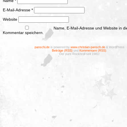
Name
*
E-Mail-Adresse
*
Website
Name, E-Mail-Adresse und Website in d
Kommentar speichern.
panschi.de
is powered by
www.christian-pansch.de
& WordPress
Beiträge (RSS)
und
Kommentare (RSS)
.
Der pure Rocknroll seit 1981!