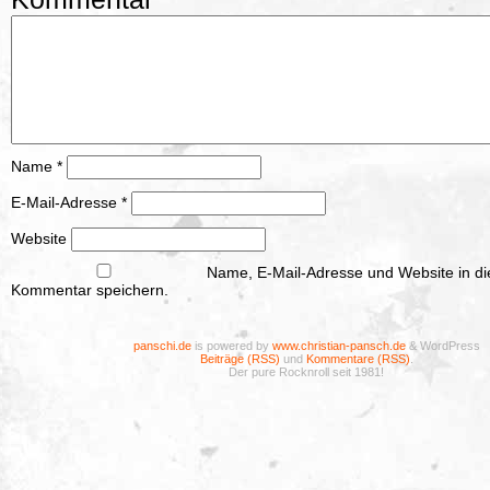
Name
*
E-Mail-Adresse
*
Website
Name, E-Mail-Adresse und Website in d
Kommentar speichern.
panschi.de
is powered by
www.christian-pansch.de
& WordPress
Beiträge (RSS)
und
Kommentare (RSS)
.
Der pure Rocknroll seit 1981!