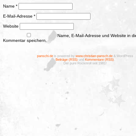
Name
*
E-Mail-Adresse
*
Website
Name, E-Mail-Adresse und Website in d
Kommentar speichern.
panschi.de
is powered by
www.christian-pansch.de
& WordPress
Beiträge (RSS)
und
Kommentare (RSS)
.
Der pure Rocknroll seit 1981!