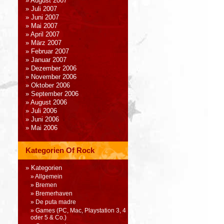
August 2007
Juli 2007
Juni 2007
Mai 2007
April 2007
März 2007
Februar 2007
Januar 2007
Dezember 2006
November 2006
Oktober 2006
September 2006
August 2006
Juli 2006
Juni 2006
Mai 2006
Kategorien Of Rock
Kategorien
Allgemein
Bremen
Bremerhaven
De puta madre
Games (PC, Mac, Playstation 3, 4
oder 5 & Co.)