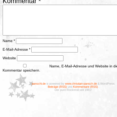
Kommentar
*
Name
*
E-Mail-Adresse
*
Website
Name, E-Mail-Adresse und Website in d
Kommentar speichern.
panschi.de
is powered by
www.christian-pansch.de
& WordPress
Beiträge (RSS)
und
Kommentare (RSS)
.
Der pure Rocknroll seit 1981!