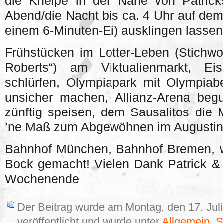
die Kneipe in der Nähe von Patric
Abend/die Nacht bis ca. 4 Uhr auf dem
einem 6-Minuten-Ei) ausklingen lassen
Frühstücken im Lotter-Leben (Stichwo
Roberts“) am Viktualienmarkt, Ei
schlürfen, Olympiapark mit Olympiab
unsicher machen, Allianz-Arena be
zünftig speisen, dem Sausalitos die 
’ne Maß zum Abgewöhnen im Augustin
Bahnhof München, Bahnhof Bremen, w
Bock gemacht! Vielen Dank Patrick & 
Wochenende
Der Beitrag wurde am Montag, den 17. Jul
veröffentlicht und wurde unter
Allgemein
,
S