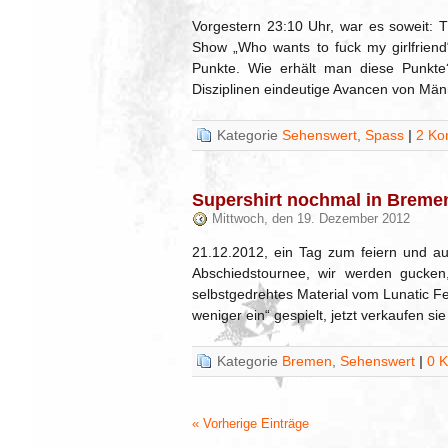
Vorgestern 23:10 Uhr, war es soweit: 
Show „Who wants to fuck my girlfrien
Punkte. Wie erhält man diese Punkte?
Disziplinen eindeutige Avancen von Mä
Kategorie
Sehenswert
,
Spass
|
2 Ko
Supershirt nochmal in Breme
Mittwoch, den 19. Dezember 2012
21.12.2012, ein Tag zum feiern und a
Abschiedstournee, wir werden gucke
selbstgedrehtes Material vom Lunatic F
weniger ein“ gespielt, jetzt verkaufen s
Kategorie
Bremen
,
Sehenswert
|
0 
« Vorherige Einträge