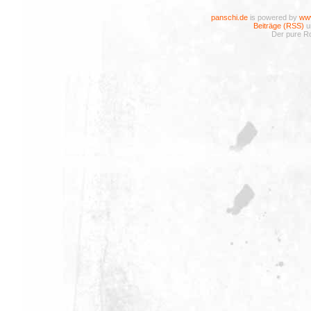
panschi.de
is powered by
www
Beiträge (RSS)
u
Der pure Ro