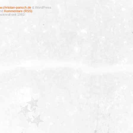
.christian-pansch.de
& WordPress
nd
Kommentare (RSS)
.
cknroll seit 1981!