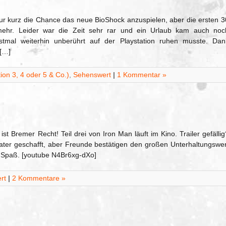
nur kurz die Chance das neue BioShock anzuspielen, aber die ersten 3
mehr. Leider war die Zeit sehr rar und ein Urlaub kam auch noc
tmal weiterhin unberührt auf der Playstation ruhen musste. Dan
[…]
on 3, 4 oder 5 & Co.)
,
Sehenswert
|
1 Kommentar »
ist Bremer Recht! Teil drei von Iron Man läuft im Kino. Trailer gefällig
heater geschafft, aber Freunde bestätigen den großen Unterhaltungswer
n Spaß. [youtube N4Br6xg-dXo]
rt
|
2 Kommentare »