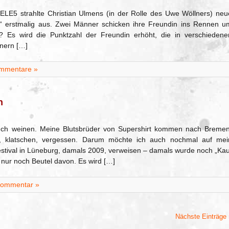
TELE5 strahlte Christian Ulmens (in der Rolle des Uwe Wöllners) neu
d“ erstmalig aus. Zwei Männer schicken ihre Freundin ins Rennen u
 Es wird die Punktzahl der Freundin erhöht, die in verschiedene
nnern […]
mmentare »
n
uch weinen. Meine Blutsbrüder von Supershirt kommen nach Bremen
n, klatschen, vergessen. Darum möchte ich auch nochmal auf mei
estival in Lüneburg, damals 2009, verweisen – damals wurde noch „Kau
ie nur noch Beutel davon. Es wird […]
Kommentar »
Nächste Einträge 