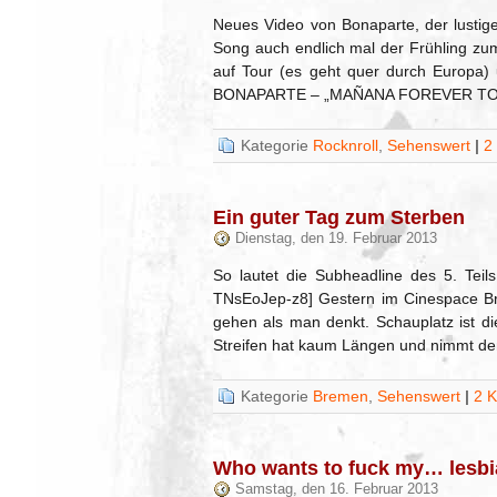
Neues Video von Bonaparte, der lustige
Song auch endlich mal der Frühling z
auf Tour (es geht quer durch Europa) 
BONAPARTE – „MAÑANA FOREVER TOUR
Kategorie
Rocknroll
,
Sehenswert
|
2
Ein guter Tag zum Sterben
Dienstag, den 19. Februar 2013
So lautet die Subheadline des 5. Teils
TNsEoJep-z8] Gestern im Cinespace Bre
gehen als man denkt. Schauplatz ist d
Streifen hat kaum Längen und nimmt de
Kategorie
Bremen
,
Sehenswert
|
2 
Who wants to fuck my… lesbia
Samstag, den 16. Februar 2013