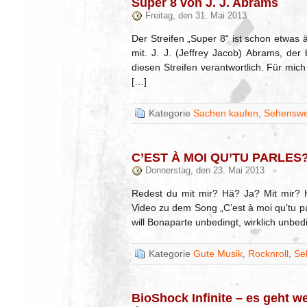
Super 8 von J. J. Abrams
Freitag, den 31. Mai 2013
Der Streifen „Super 8“ ist schon etwas ä
mit. J. J. (Jeffrey Jacob) Abrams, der
diesen Streifen verantwortlich. Für mi
[…]
Kategorie
Sachen kaufen
,
Sehenswe
C’EST À MOI QU’TU PARLES
Donnerstag, den 23. Mai 2013
Redest du mit mir? Hä? Ja? Mit mir?
Video zu dem Song „C’est à moi qu’tu pa
will Bonaparte unbedingt, wirklich unbed
Kategorie
Gute Musik
,
Rocknroll
,
Se
BioShock Infinite – es geht we