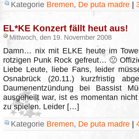
Kategorie
Bremen
,
De puta madre
|
EL*KE Konzert fällt heut aus!
Mittwoch, den 19. November 2008
Damn… nix mit ELKE heute im Tower
rotzigen Punk Rock gefreut… 🙁 Offizie
Liebe Leute, liebe Fans, leider müs
Osnabrück (20.11.) kurzfristig ab
Daumenentzündung bei Bassist Müc
ausgeheilt war, ist es momentan nicht
zu spielen. Leider […]
Kategorie
Bremen
,
De puta madre
|