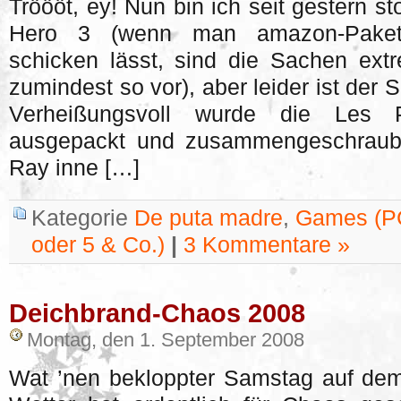
Tröööt, ey! Nun bin ich seit gestern st
Hero 3 (wenn man amazon-Paket
schicken lässt, sind die Sachen ext
zumindest so vor), aber leider ist der 
Verheißungsvoll wurde die Les P
ausgepackt und zusammengeschraubt
Ray inne […]
Kategorie
De puta madre
,
Games (PC
oder 5 & Co.)
|
3 Kommentare »
Deichbrand-Chaos 2008
Montag, den 1. September 2008
Wat ’nen bekloppter Samstag auf de