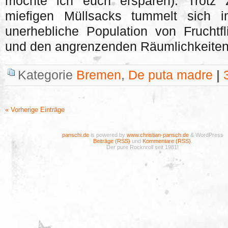
möchte ich euch ersparen). Trotz
miefigen Müllsacks tummelt sich 
unerhebliche Population von Fruchtf
und den angrenzenden Räumlichkeiten
Kategorie
Bremen
,
De puta madre
|
« Vorherige Einträge
panschi.de
is powered by
www.christian-pansch.de
& WordPress
Beiträge (RSS)
und
Kommentare (RSS)
.
Der pure Rocknroll seit 1981!