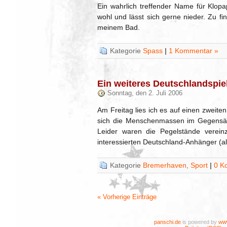
Ein wahrlich treffender Name für Klopa
wohl und lässt sich gerne nieder. Zu fi
meinem Bad.
Kategorie
Spass
|
1 Kommentar »
Ein weiteres Deutschlandspie
Sonntag, den 2. Juli 2006
Am Freitag lies ich es auf einen zwei
sich die Menschenmassen im Gegensätz
Leider waren die Pegelstände vereinz
interessierten Deutschland-Anhänger (a
Kategorie
Bremerhaven
,
Sport
|
0 K
« Vorherige Einträge
panschi.de
is powered by
www