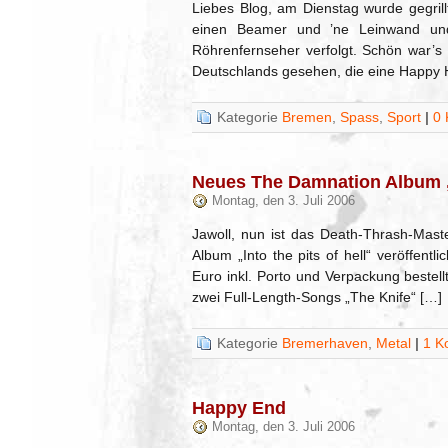
Liebes Blog, am Dienstag wurde gegril
einen Beamer und ’ne Leinwand und
Röhrenfernseher verfolgt. Schön war’
Deutschlands gesehen, die eine Happy 
Kategorie
Bremen
,
Spass
,
Sport
|
0
Neues The Damnation Album ‚In
Montag, den 3. Juli 2006
Jawoll, nun ist das Death-Thrash-Mast
Album „Into the pits of hell“ veröffent
Euro inkl. Porto und Verpackung bestellt
zwei Full-Length-Songs „The Knife“ […]
Kategorie
Bremerhaven
,
Metal
|
1 K
Happy End
Montag, den 3. Juli 2006