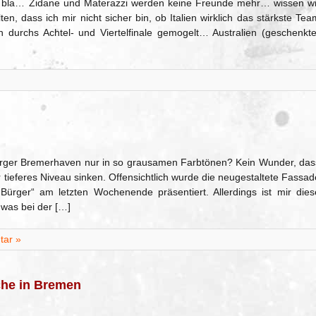
 bla bla… Zidane und Materazzi werden keine Freunde mehr… wissen wi
ten, dass ich mir nicht sicher bin, ob Italien wirklich das stärkste Tea
durchs Achtel- und Viertelfinale gemogelt… Australien (geschenkte
Bürger Bremerhaven nur in so grausamen Farbtönen? Kein Wunder, das
 tieferes Niveau sinken. Offensichtlich wurde die neugestaltete Fassad
 Bürger“ am letzten Wochenende präsentiert. Allerdings ist mir dies
 was bei der […]
ar »
che in Bremen