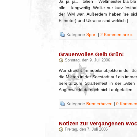
Ja, ja, ja… Italien = Weltmeister bla
alle… langweilig. Wollte nur kurz festhal
der WM war. Außerdem haben ’se sich 
Elfmeter) und Ukraine sind wirklich […]
Kategorie
Sport
|
2 Kommentare »
Grauenvolles Gelb Grün!
Sonntag, den 9. Juli 2006
Wer streicht Immobilenobjekte in der 
die Mieten in der Seestadt auf ein immer
bereits zum Straßenfest in der „Alten
Augenweide da noch nicht aufgefallen –
Kategorie
Bremerhaven
|
0 Komment
Notizen zur vergangenen Wo
Freitag, den 7. Juli 2006