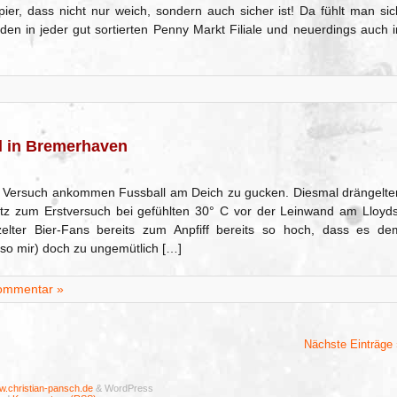
pier, dass nicht nur weich, sondern auch sicher ist! Da fühlt man sic
nden in jeder gut sortierten Penny Markt Filiale und neuerdings auch i
l in Bremerhaven
ten Versuch ankommen Fussball am Deich zu gucken. Diesmal drängelte
 zum Erstversuch bei gefühlten 30° C vor der Leinwand am Lloyds
elter Bier-Fans bereits zum Anpfiff bereits so hoch, dass es de
lso mir) doch zu ungemütlich […]
ommentar »
Nächste Einträge 
.christian-pansch.de
& WordPress