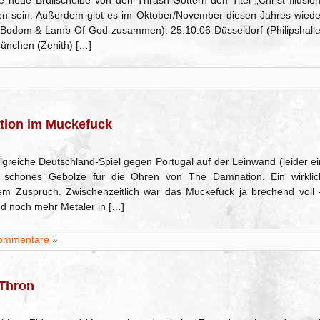
e neue Brüllscheibe von den Thrash-Göttern den Titel „Christ Illusion
n sein. Außerdem gibt es im Oktober/November diesen Jahres wiede
Of Bodom & Lamb Of God zusammen): 25.10.06 Düsseldorf (Philipshalle
München (Zenith) […]
tion im Muckefuck
lgreiche Deutschland-Spiel gegen Portugal auf der Leinwand (leider ei
h schönes Gebolze für die Ohren von The Damnation. Ein wirklic
em Zuspruch. Zwischenzeitlich war das Muckefuck ja brechend voll 
d noch mehr Metaler in […]
ommentare »
-Thron