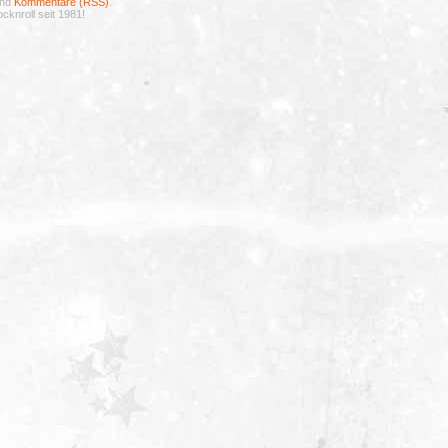
nd
Kommentare (RSS)
.
cknroll seit 1981!