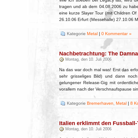
Wie ich soeben bei Legacy las, wird di
tragen und ab dem 04.08.2006 zu habe
eine kurze Slayer Tour (mit Children 
26.10.06 Erfurt (Messehalle) 27.10.06 
Kategorie
Metal
|
0 Kommentar »
Nachbetrachtung: The Damna
Montag, den 10. Juli 2006
Na das war doch mal was! Erst das erfo
sehr grisseliges Bild) und dann noc
gelungener Release-Gig mit ordentlich
vorallem nach der Verschnaufspause sin
Kategorie
Bremerhaven
,
Metal
|
8 K
Italien erklimmt den Fussball
Montag, den 10. Juli 2006