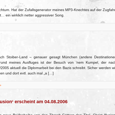
chtum. Hat der Zufallsgenerator meines MP3-Knechtes auf der Zugfahr
… ein wirklich netter aggressiver Song.
ch Stoiber-Land – genauer gesagt München (andere Destinatione
 Grund meines Ausfluges ist der Besuch von ’nem Kumpel, der nac
005 aktuell die Diplomarbeit bei den Bazis schreibt. Sicher werden wi
n und dort evtl. auch mal „a […]
»
lusion‘ erscheint am 04.08.2006