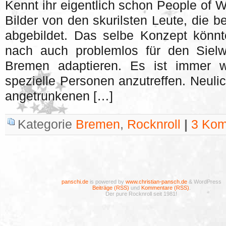
Kennt ihr eigentlich schon People of 
Bilder von den skurilsten Leute, die b
abgebildet. Das selbe Konzept kön
nach auch problemlos für den Sielwa
Bremen adaptieren. Es ist immer w
spezielle Personen anzutreffen. Neuli
angetrunkenen […]
Kategorie
Bremen
,
Rocknroll
|
3 Kom
panschi.de
is powered by
www.christian-pansch.de
& WordPress
Beiträge (RSS)
und
Kommentare (RSS)
.
Der pure Rocknroll seit 1981!