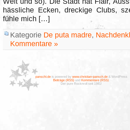
Welt und so). Die Stadt hat Flair, Aus
hässliche Ecken, dreckige Clubs, sz
fühle mich […]
Kategorie
De puta madre
,
Nachdenkl
Kommentare »
panschi.de
is powered by
www.christian-pansch.de
& WordPress
Beiträge (RSS)
und
Kommentare (RSS)
.
Der pure Rocknroll seit 1981!