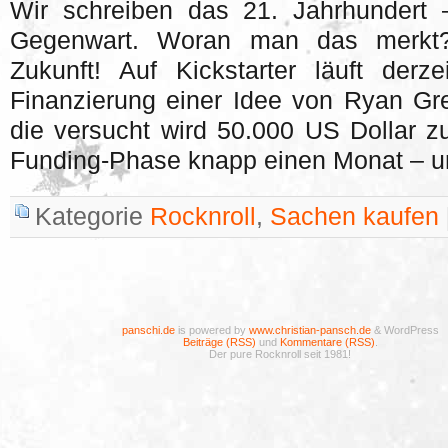
Wir schreiben das 21. Jahrhundert –
Gegenwart. Woran man das merkt
Zukunft! Auf Kickstarter läuft der
Finanzierung einer Idee von Ryan Gr
die versucht wird 50.000 US Dollar zu
Funding-Phase knapp einen Monat – un
Kategorie
Rocknroll
,
Sachen kaufen
panschi.de
is powered by
www.christian-pansch.de
& WordPress
Beiträge (RSS)
und
Kommentare (RSS)
.
Der pure Rocknroll seit 1981!