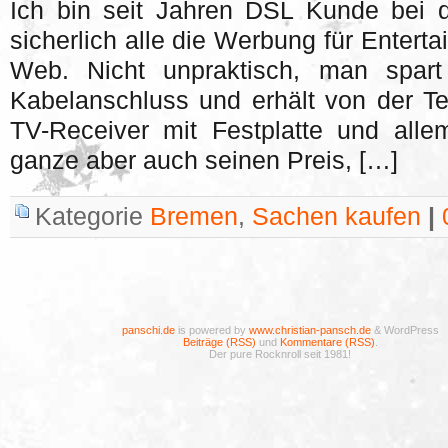
Ich bin seit Jahren DSL Kunde bei 
sicherlich alle die Werbung für Entert
Web. Nicht unpraktisch, man spar
Kabelanschluss und erhält von der Te
TV-Receiver mit Festplatte und all
ganze aber auch seinen Preis, […]
Kategorie
Bremen
,
Sachen kaufen
|
panschi.de
is powered by
www.christian-pansch.de
& WordPress
Beiträge (RSS)
und
Kommentare (RSS)
.
Der pure Rocknroll seit 1981!