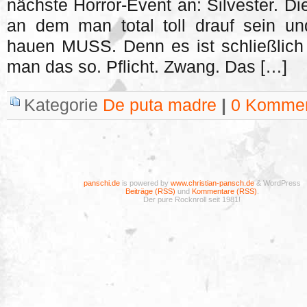
nächste Horror-Event an: Silvester. Di
an dem man total toll drauf sein un
hauen MUSS. Denn es ist schließlich
man das so. Pflicht. Zwang. Das […]
Kategorie
De puta madre
|
0 Kommen
panschi.de
is powered by
www.christian-pansch.de
& WordPress
Beiträge (RSS)
und
Kommentare (RSS)
.
Der pure Rocknroll seit 1981!