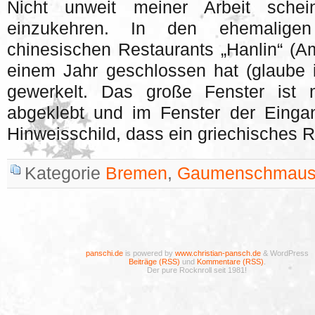
Nicht unweit meiner Arbeit schei
einzukehren. In den ehemaligen
chinesischen Restaurants „Hanlin“ (Am
einem Jahr geschlossen hat (glaube ic
gewerkelt. Das große Fenster ist 
abgeklebt und im Fenster der Eingan
Hinweisschild, dass ein griechisches 
Kategorie
Bremen
,
Gaumenschmau
panschi.de
is powered by
www.christian-pansch.de
& WordPress
Beiträge (RSS)
und
Kommentare (RSS)
.
Der pure Rocknroll seit 1981!