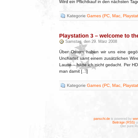
Wird ein Pflichtkauf in den nächsten T
Kategorie
Games (PC, Mac, Playstati
Playstation 3 – welcome to the
Samstag, den 29. März 2008
Über Ostern haben wir uns eine gegön
Unchartet samt einem zusätzlichen Wirel
Laune – hätte ich nicht gedacht. Per 
man damit […]
Kategorie
Games (PC, Mac, Playstati
panschi.de
is powered by
www
Beiträge (RSS)
u
Der pure Ro