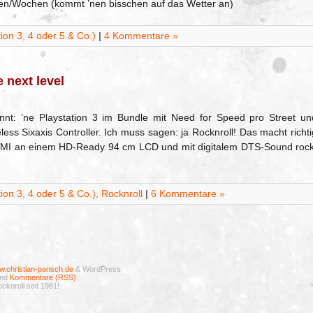
agen/Wochen (kommt ’nen bisschen auf das Wetter an)
on 3, 4 oder 5 & Co.)
|
4 Kommentare »
 next level
nt: ’ne Playstation 3 im Bundle mit Need for Speed pro Street un
ess Sixaxis Controller. Ich muss sagen: ja Rocknroll! Das macht richti
HDMI an einem HD-Ready 94 cm LCD und mit digitalem DTS-Sound rock
on 3, 4 oder 5 & Co.)
,
Rocknroll
|
6 Kommentare »
.christian-pansch.de
& WordPress
nd
Kommentare (RSS)
.
cknroll seit 1981!