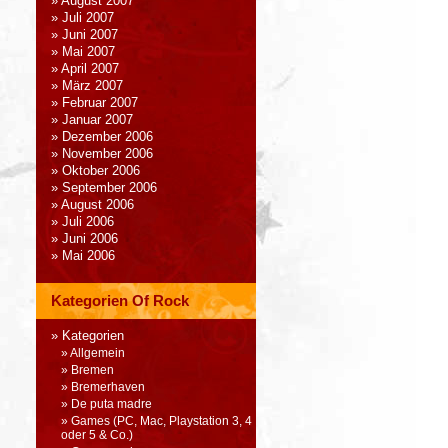
August 2007
Juli 2007
Juni 2007
Mai 2007
April 2007
März 2007
Februar 2007
Januar 2007
Dezember 2006
November 2006
Oktober 2006
September 2006
August 2006
Juli 2006
Juni 2006
Mai 2006
Kategorien Of Rock
Kategorien
Allgemein
Bremen
Bremerhaven
De puta madre
Games (PC, Mac, Playstation 3, 4
oder 5 & Co.)