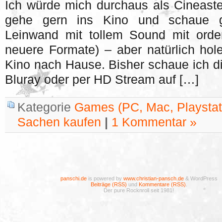
Ich würde mich durchaus als Cineast
gehe gern ins Kino und schaue g
Leinwand mit tollem Sound mit ord
neuere Formate) – aber natürlich hol
Kino nach Hause. Bisher schaue ich di
Bluray oder per HD Stream auf […]
Kategorie
Games (PC, Mac, Playstati
Sachen kaufen
|
1 Kommentar »
panschi.de
is powered by
www.christian-pansch.de
& WordPress
Beiträge (RSS)
und
Kommentare (RSS)
.
Der pure Rocknroll seit 1981!