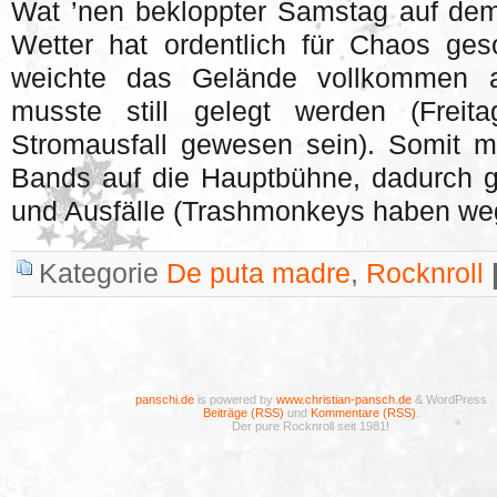
Wat ’nen bekloppter Samstag auf de
Wetter hat ordentlich für Chaos ges
weichte das Gelände vollkommen a
musste still gelegt werden (Freit
Stromausfall gewesen sein). Somit 
Bands auf die Hauptbühne, dadurch g
und Ausfälle (Trashmonkeys haben we
Kategorie
De puta madre
,
Rocknroll
panschi.de
is powered by
www.christian-pansch.de
& WordPress
Beiträge (RSS)
und
Kommentare (RSS)
.
Der pure Rocknroll seit 1981!