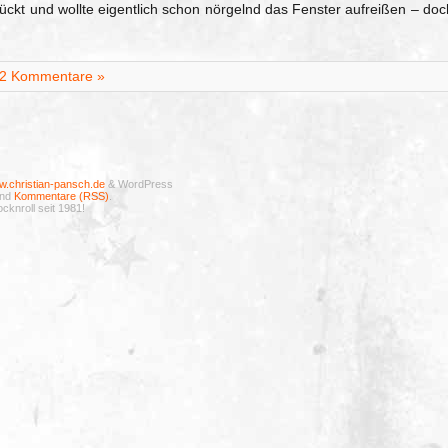
ückt und wollte eigentlich schon nörgelnd das Fenster aufreißen – doc
2 Kommentare »
.christian-pansch.de
& WordPress
nd
Kommentare (RSS)
.
cknroll seit 1981!