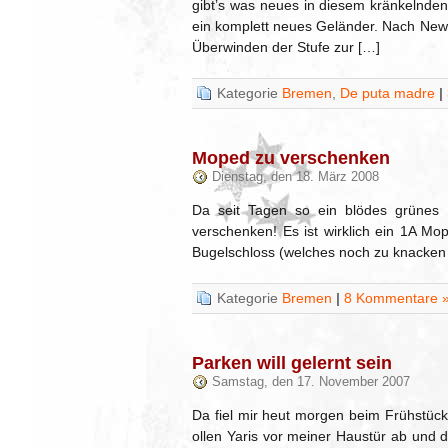
gibt’s was neues in diesem kränkelnde
ein komplett neues Geländer. Nach New
Überwinden der Stufe zur […]
Kategorie
Bremen
,
De puta madre
|
Moped zu verschenken
Dienstag, den 18. März 2008
Da seit Tagen so ein blödes grünes
verschenken! Es ist wirklich ein 1A Mop
Bugelschloss (welches noch zu knacken gi
Kategorie
Bremen
|
8 Kommentare 
Parken will gelernt sein
Samstag, den 17. November 2007
Da fiel mir heut morgen beim Frühstück
ollen Yaris vor meiner Haustür ab und