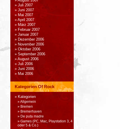
August 2007
Juli 2007
Juni 2007
Mai 2007
April 2007
März 2007
Februar 2007
Januar 2007
Dezember 2006
November 2006
Oktober 2006
September 2006
August 2006
Juli 2006
Juni 2006
Mai 2006
Kategorien Of Rock
Kategorien
Allgemein
Bremen
Bremerhaven
De puta madre
Games (PC, Mac, Playstation 3, 4
oder 5 & Co.)