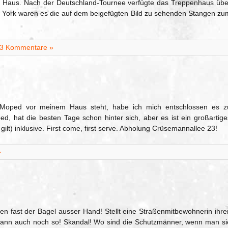
n Haus. Nach der Deutschland-Tournee verfügte das Treppenhaus übe
 York waren es die auf dem beigefügten Bild zu sehenden Stangen zu
3 Kommentare »
 Moped vor meinem Haus steht, habe ich mich entschlossen es z
ed, hat die besten Tage schon hinter sich, aber es ist ein großartige
lt) inklusive. First come, first serve. Abholung Crüsemannallee 23!
»
en fast der Bagel ausser Hand! Stellt eine Straßenmitbewohnerin ihre
 dann auch noch so! Skandal! Wo sind die Schutzmänner, wenn man si