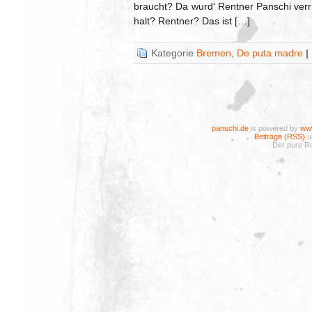
braucht? Da wurd‘ Rentner Panschi verr
halt? Rentner? Das ist […]
Kategorie
Bremen
,
De puta madre
|
panschi.de
is powered by
www
Beiträge (RSS)
u
Der pure Ro