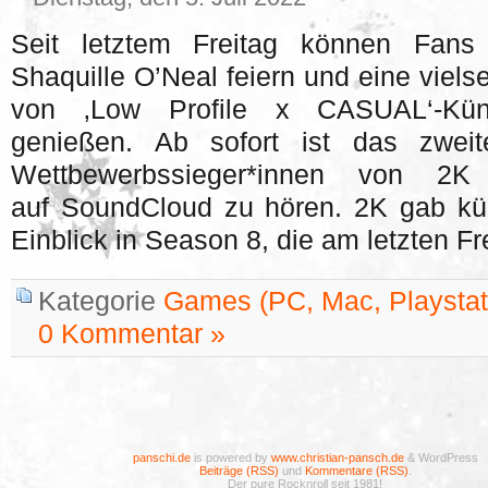
Seit letztem Freitag können Fans
Shaquille O’Neal feiern und eine viels
von ‚Low Profile x CASUAL‘-Kün
genießen. Ab sofort ist das zwei
Wettbewerbssieger*innen von 2
auf SoundCloud zu hören. 2K gab kürzl
Einblick in Season 8, die am letzten Fr
Kategorie
Games (PC, Mac, Playstati
0 Kommentar »
panschi.de
is powered by
www.christian-pansch.de
& WordPress
Beiträge (RSS)
und
Kommentare (RSS)
.
Der pure Rocknroll seit 1981!