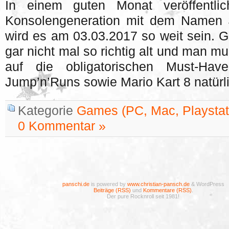
In einem guten Monat veröffentli
Konsolengeneration mit dem Namen 
wird es am 03.03.2017 so weit sein. Ge
gar nicht mal so richtig alt und man m
auf die obligatorischen Must-Have
Jump’n’Runs sowie Mario Kart 8 natürl
Kategorie
Games (PC, Mac, Playstati
0 Kommentar »
panschi.de
is powered by
www.christian-pansch.de
& WordPress
Beiträge (RSS)
und
Kommentare (RSS)
.
Der pure Rocknroll seit 1981!